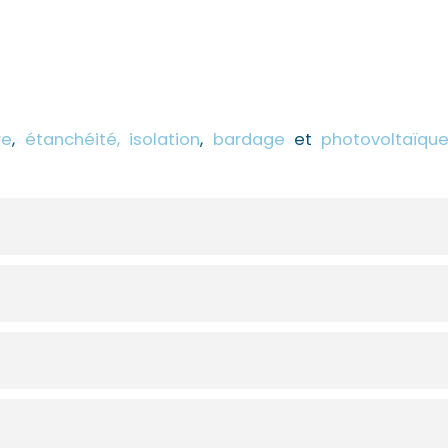
re
,
étanchéité,
isolation
,
bardage
et
photovoltaïqu