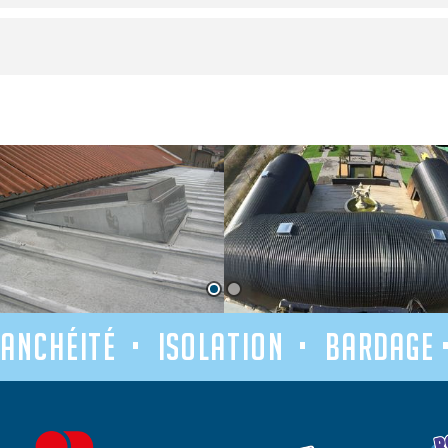
anchéité • isolation • bardage 