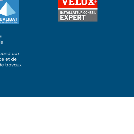
E
de
épond aux
e et de
 de travaux